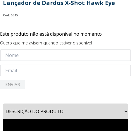
Lançador de Dardos X-Shot Hawk Eye
9
º
guerreiras kpop
10
º
bluey
:
5545
Este produto não está disponível no momento
Quero que me avisem quando estiver disponível
ENVIAR