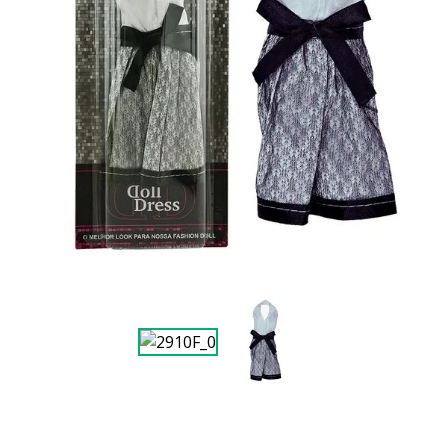
9
º
guerreiras kpop
10
º
bluey