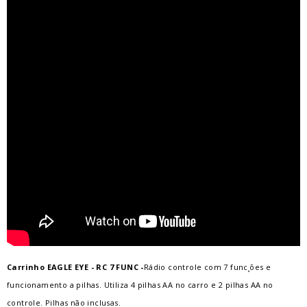
Carrinho EAGLE EYE - RC 7 FUNC -
Rádio controle com 7 func¸ões e
funcionamento a pilhas. Utiliza 4 pilhas AA no carro e 2 pilhas AA no
controle. Pilhas não inclusas.