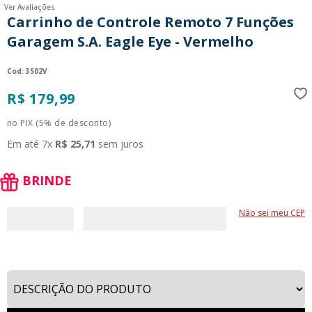
Ver Avaliações
9
º
guerreiras kpop
Carrinho de Controle Remoto 7 Funções
10
º
bluey
Garagem S.A. Eagle Eye - Vermelho
:
3502V
R$
179
,
99
no PIX (5% de desconto)
Em até
7
x
R$
25
,
71
sem juros
BRINDE
Não sei meu CEP