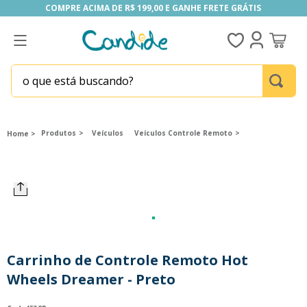
COMPRE ACIMA DE R$ 199,00 E GANHE FRETE GRÁTIS
COMPRE ACIMA DE R$ 199,00 E GANHE FRETE GRÁTIS
o que está buscando?
TERMOS MAIS BUSCADOS
1
º
fill the fridge
Produtos
Veículos
Veículos Controle Remoto
2
º
homem aranha
3
º
mini brands
4
º
funko
5
º
five nights at freddy s
6
º
x-shot red
Carrinho de Controle Remoto Hot
7
º
our generation
Wheels Dreamer - Preto
8
º
funko pop