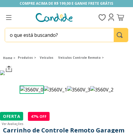
COMPRE ACIMA DE R$ 199,00 E GANHE FRETE GRÁTIS
COMPRE ACIMA DE R$ 199,00 E GANHE FRETE GRÁTIS
o que está buscando?
TERMOS MAIS BUSCADOS
1
º
fill the fridge
Produtos
Veículos
Veículos Controle Remoto
2
º
homem aranha
3
º
mini brands
4
º
funko
5
º
five nights at freddy s
6
º
x-shot red
OFERTA
47
% OFF
7
º
our generation
Ver Avaliações
8
º
funko pop
Carrinho de Controle Remoto Garagem