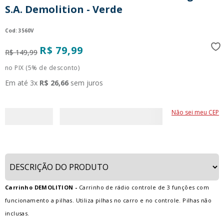
S.A. Demolition - Verde
9
º
guerreiras kpop
10
º
bluey
:
3560V
R$
79
,
99
R$
149
,
99
no PIX (5% de desconto)
Em até
3
x
R$
26
,
66
sem juros
Não sei meu CEP
Carrinho DEMOLITION -
Carrinho de rádio controle de 3 funções com
funcionamento a pilhas. Utiliza pilhas no carro e no controle. Pilhas não
inclusas.