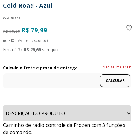
Cold Road - Azul
9
º
guerreiras kpop
10
º
bluey
:
8304A
R$
79
,
99
R$
89
,
99
no PIX (5% de desconto)
Em até
3
x
R$
26
,
66
sem juros
Não sei meu CEP
Carrinho de rádio controle da Frozen com 3 funções
de comando.