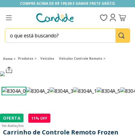
COMPRE ACIMA DE R$ 199,00 E GANHE FRETE GRÁTIS
COMPRE ACIMA DE R$ 199,00 E GANHE FRETE GRÁTIS
o que está buscando?
TERMOS MAIS BUSCADOS
1
º
fill the fridge
Produtos
Veículos
Veículos Controle Remoto
2
º
homem aranha
3
º
mini brands
4
º
funko
5
º
five nights at freddy s
6
º
our generation
OFERTA
11
% OFF
7
º
x-shot red
Ver Avaliações
8
º
funko pop
Carrinho de Controle Remoto Frozen