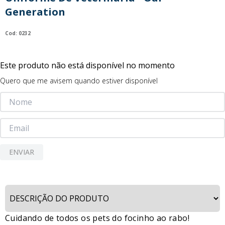
9
º
guerreiras kpop
Generation
10
º
bluey
:
0232
Este produto não está disponível no momento
Quero que me avisem quando estiver disponível
ENVIAR
Cuidando de todos os pets do focinho ao rabo!