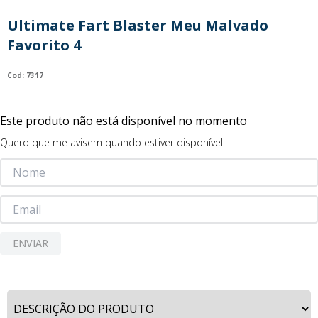
9
º
guerreiras kpop
Ultimate Fart Blaster Meu Malvado
10
º
bluey
Favorito 4
:
7317
Este produto não está disponível no momento
Quero que me avisem quando estiver disponível
ENVIAR