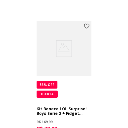
53
% OFF
OFERTA
Kit Boneco LOL Surprise!
Boys Serie 2 + Fidget
Spinner - Azul + Fidget
R$ 169,99
Spinner - Verde