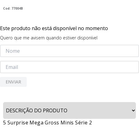
9
º
guerreiras kpop
:
77004B
10
º
bluey
Este produto não está disponível no momento
Quero que me avisem quando estiver disponível
ENVIAR
5 Surprise Mega Gross Minis Série 2