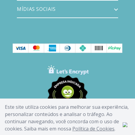
MÍDIAS SOCIAIS
Este site utiliza cookies para melhorar sua experiência,
personalizar conteúdos e analisar o tráfego. Ao
continuar navegando, você concorda com o uso de
cookies. Saiba mais em nossa
Política de Cookies
.