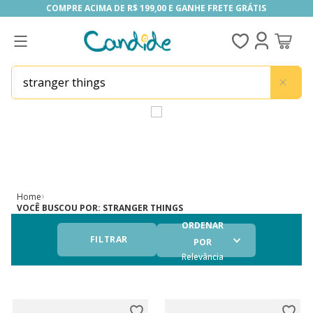
COMPRE ACIMA DE R$ 199,00 E GANHE FRETE GRÁTIS
COMPRE ACIMA DE R$ 199,00 E GANHE FRETE GRÁTIS
o que está buscando?
Home
VOCÊ BUSCOU POR:
STRANGER THINGS
ORDENAR
FILTRAR
POR
Relevância