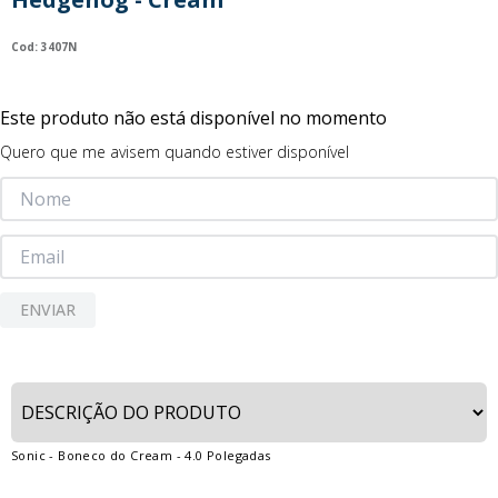
9
º
guerreiras kpop
:
3407N
10
º
bluey
Este produto não está disponível no momento
Quero que me avisem quando estiver disponível
ENVIAR
Sonic - Boneco do Cream - 4.0 Polegadas