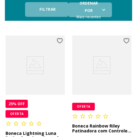
ORDENAR
9
º
guerreiras kpop
FILTRAR
POR
10
º
bluey
Mais recentes
25
% OFF
OFERTA
OFERTA
Boneca Rainbow Riley
Patinadora com Controle
Boneca Lightning Luna
Remoto