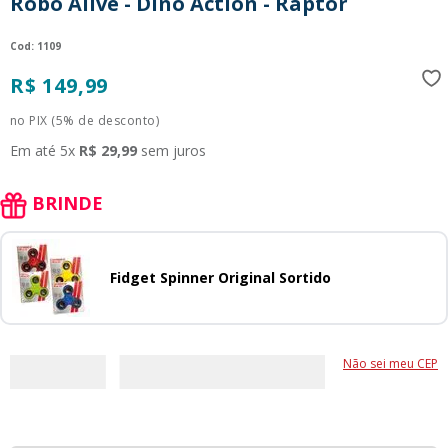
Robo Alive - Dino Action - Raptor
9
º
guerreiras kpop
:
1109
10
º
bluey
R$
149
,
99
no PIX (5% de desconto)
Em até
5
x
R$
29
,
99
sem juros
BRINDE
Fidget Spinner Original Sortido
Não sei meu CEP