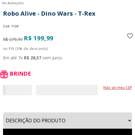
Ver Avaliações
9
º
guerreiras kpop
Robo Alive - Dino Wars - T-Rex
10
º
bluey
:
1124
R$
199
,
99
R$
279
,
99
no PIX (5% de desconto)
Em até
7
x
R$
28
,
57
sem juros
BRINDE
Não sei meu CEP