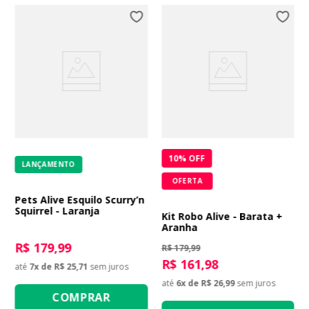
10
% OFF
LANÇAMENTO
OFERTA
Pets Alive Esquilo Scurry’n
Squirrel - Laranja
Kit Robo Alive - Barata +
Aranha
R$ 179,99
R$ 179,99
R$ 161,98
até
7
x de
R$ 25,71
sem juros
até
6
x de
R$ 26,99
sem juros
COMPRAR