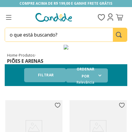
COMPRE ACIMA DE R$ 199,00 E GANHE FRETE GRÁTIS
COMPRE ACIMA DE R$ 199,00 E GANHE FRETE GRÁTIS
o que está buscando?
TERMOS MAIS BUSCADOS
1
º
homem aranha
Home
Produtos
PIÕES E ARENAS
2
º
fill the fridge
ORDENAR
3
º
mini brands
FILTRAR
POR
Relevância
4
º
funko
5
º
five nights at freddy s
6
º
x-shot red
7
º
our generation
8
º
funko pop