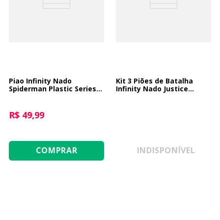
9
º
guerreiras kpop
10
º
bluey
Piao Infinity Nado
Kit 3 Piões de Batalha
Spiderman Plastic Series -
Infinity Nado Justice
Venon
League Plastic Series -
Flash + Batman +
Superman
R$ 49,99
COMPRAR
INDISPONÍVEL