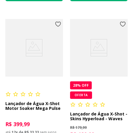
28
% OFF
OFERTA
Lançador de Água X-Shot
Motor Soaker Mega Pulse
Lançador de Água X-Shot -
Skins Hyperload - Waves
R$ 399,99
R$ 179,99
até
12
x de
R$ 33,33
sem juros