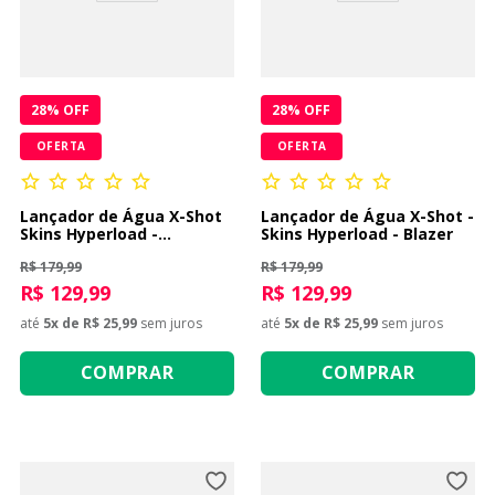
9
º
guerreiras kpop
10
º
bluey
28
% OFF
28
% OFF
OFERTA
OFERTA
Lançador de Água X-Shot
Lançador de Água X-Shot -
Skins Hyperload -
Skins Hyperload - Blazer
Unicórnio Splash
R$ 179,99
R$ 179,99
R$ 129,99
R$ 129,99
até
5
x de
R$ 25,99
sem juros
até
5
x de
R$ 25,99
sem juros
COMPRAR
COMPRAR