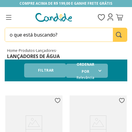
COMPRE ACIMA DE R$ 199,00 E GANHE FRETE GRÁTIS
COMPRE ACIMA DE R$ 199,00 E GANHE FRETE GRÁTIS
o que está buscando?
TERMOS MAIS BUSCADOS
Home
Produtos
Lançadores
1
º
fill the fridge
LANÇADORES DE ÁGUA
2
º
homem aranha
ORDENAR
FILTRAR
POR
3
º
mini brands
Relevância
4
º
funko
5
º
five nights at freddy s
6
º
our generation
7
º
x-shot red
8
º
funko pop