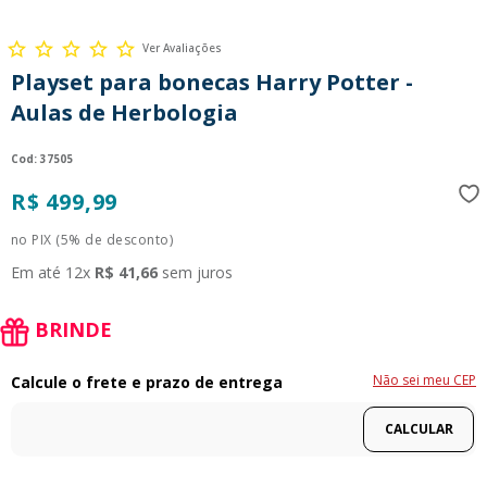
9
º
guerreiras kpop
Ver Avaliações
10
º
bluey
Playset para bonecas Harry Potter -
Aulas de Herbologia
:
37505
R$
499
,
99
no PIX (5% de desconto)
Em até
12
x
R$
41
,
66
sem juros
BRINDE
Não sei meu CEP