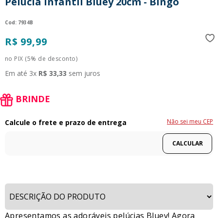
Pelúcia Infantil Bluey 20cm - Bingo
9
º
guerreiras kpop
:
7934B
10
º
bluey
R$
99
,
99
no PIX (5% de desconto)
Em até
3
x
R$
33
,
33
sem juros
BRINDE
Não sei meu CEP
Apresentamos as adoráveis pelúcias Bluey! Agora