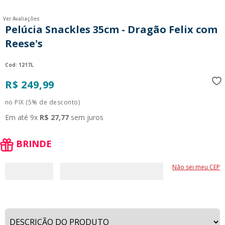
9
º
guerreiras kpop
Ver Avaliações
10
º
bluey
Pelúcia Snackles 35cm - Dragão Felix com
Reese's
:
1217L
R$
249
,
99
no PIX (5% de desconto)
Em até
9
x
R$
27
,
77
sem juros
BRINDE
Não sei meu CEP