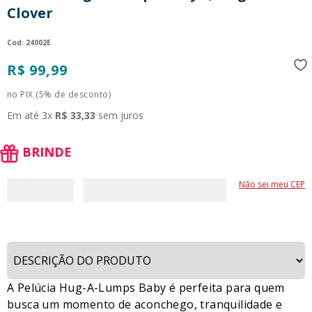
Clover
9
º
guerreiras kpop
10
º
bluey
:
24002E
R$
99
,
99
no PIX (5% de desconto)
Em até
3
x
R$
33
,
33
sem juros
BRINDE
Não sei meu CEP
A Pelúcia Hug-A-Lumps Baby é perfeita para quem
busca um momento de aconchego, tranquilidade e