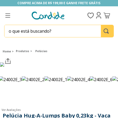
COMPRE ACIMA DE R$ 199,00 E GANHE FRETE GRÁTIS
COMPRE ACIMA DE R$ 199,00 E GANHE FRETE GRÁTIS
o que está buscando?
TERMOS MAIS BUSCADOS
1
º
fill the fridge
Produtos
Pelúcias
2
º
homem aranha
3
º
mini brands
4
º
funko
5
º
five nights at freddy s
6
º
our generation
7
º
x-shot red
Ver Avaliações
8
º
funko pop
Pelúcia Hug-A-Lumps Baby 0,23kg - Vaca