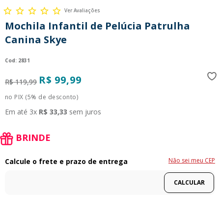
9
º
guerreiras kpop
Ver Avaliações
Mochila Infantil de Pelúcia Patrulha
10
º
bluey
Canina Skye
:
2831
R$
99
,
99
R$
119
,
99
no PIX (5% de desconto)
Em até
3
x
R$
33
,
33
sem juros
BRINDE
Não sei meu CEP