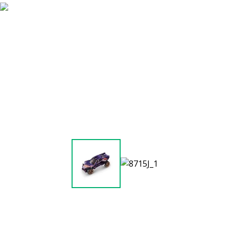
9
º
guerreiras kpop
10
º
bluey