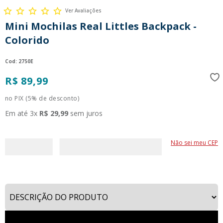
9
º
guerreiras kpop
Ver Avaliações
Mini Mochilas Real Littles Backpack -
10
º
bluey
Colorido
:
2750E
R$
89
,
99
no PIX (5% de desconto)
Em até
3
x
R$
29
,
99
sem juros
Não sei meu CEP