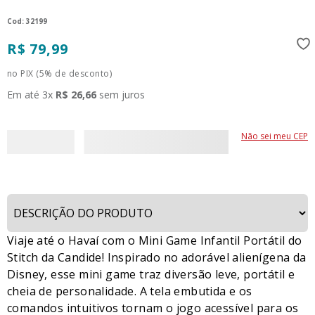
:
32199
R$
79
,
99
no PIX (5% de desconto)
Em até
3
x
R$
26
,
66
sem juros
Não sei meu CEP
Viaje até o Havaí com o Mini Game Infantil Portátil do
Stitch da Candide! Inspirado no adorável alienígena da
Disney, esse mini game traz diversão leve, portátil e
cheia de personalidade. A tela embutida e os
comandos intuitivos tornam o jogo acessível para os