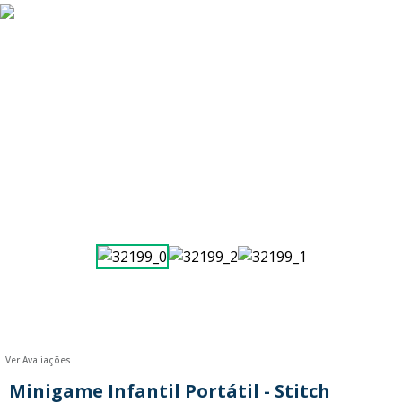
9
º
guerreiras kpop
10
º
bluey
Ver Avaliações
Minigame Infantil Portátil - Stitch