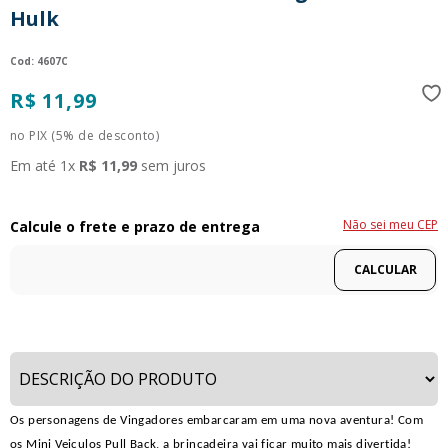
Hulk
9
º
guerreiras kpop
10
º
bluey
:
4607C
R$
11
,
99
no PIX (5% de desconto)
Em até
1
x
R$
11
,
99
sem juros
Não sei meu CEP
Os personagens de Vingadores embarcaram em uma nova aventura! Com
os Mini Veiculos Pull Back, a brincadeira vai ficar muito mais divertida!