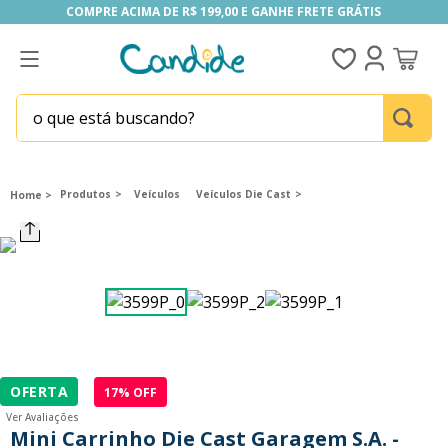
COMPRE ACIMA DE R$ 199,00 E GANHE FRETE GRÁTIS
COMPRE ACIMA DE R$ 199,00 E GANHE FRETE GRÁTIS
o que está buscando?
TERMOS MAIS BUSCADOS
1
º
homem aranha
Produtos
Veículos
Veículos Die Cast
2
º
fill the fridge
3
º
mini brands
4
º
funko
5
º
our generation
6
º
x-shot red
OFERTA
17
% OFF
7
º
five nights at freddy s
Ver Avaliações
8
º
funko pop
Mini Carrinho Die Cast Garagem S.A. -