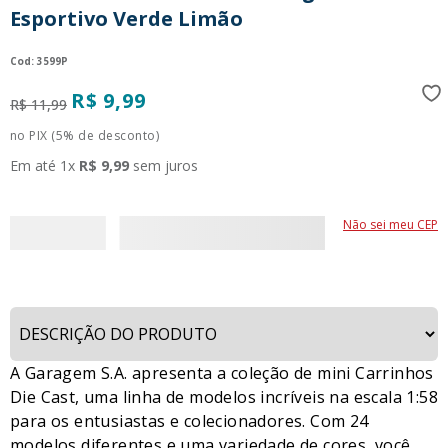
Esportivo Verde Limão
9
º
guerreiras kpop
10
º
bluey
:
3599P
R$
9
,
99
R$
11
,
99
no PIX (5% de desconto)
Em até
1
x
R$
9
,
99
sem juros
Não sei meu CEP
A Garagem S.A. apresenta a coleção de mini Carrinhos
Die Cast, uma linha de modelos incríveis na escala 1:58
para os entusiastas e colecionadores. Com 24
modelos diferentes e uma variedade de cores, você