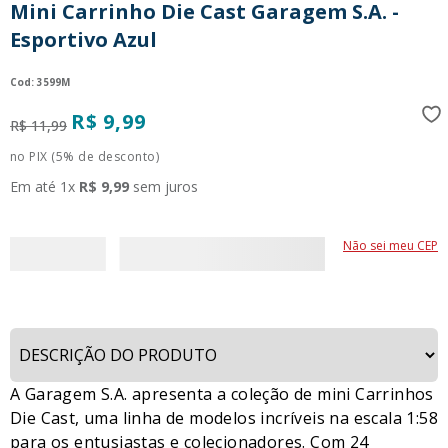
Mini Carrinho Die Cast Garagem S.A. -
9
º
guerreiras kpop
Esportivo Azul
10
º
bluey
:
3599M
R$
9
,
99
R$
11
,
99
no PIX (5% de desconto)
Em até
1
x
R$
9
,
99
sem juros
Não sei meu CEP
A Garagem S.A. apresenta a coleção de mini Carrinhos
Die Cast, uma linha de modelos incríveis na escala 1:58
para os entusiastas e colecionadores. Com 24