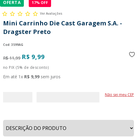
OFERTA
17
% OFF
9
º
guerreiras kpop
Ver Avaliações
10
º
bluey
Mini Carrinho Die Cast Garagem S.A. -
Dragster Preto
:
3599AG
R$
9
,
99
R$
11
,
99
no PIX (5% de desconto)
Em até
1
x
R$
9
,
99
sem juros
Não sei meu CEP