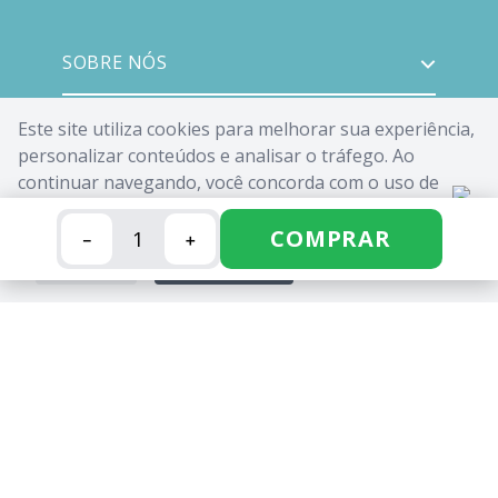
SOBRE NÓS
ATENDIMENTO
Este site utiliza cookies para melhorar sua experiência,
personalizar conteúdos e analisar o tráfego. Ao
continuar navegando, você concorda com o uso de
INSTITUCIONAL
cookies. Saiba mais em nossa
Política de Cookies
.
COMPRAR
－
＋
MÍDIAS SOCIAIS
FECHAR
ACEITAR