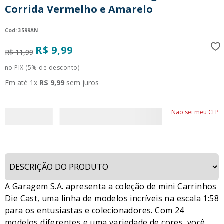
Corrida Vermelho e Amarelo
9
º
guerreiras kpop
10
º
bluey
:
3599AN
R$
9
,
99
R$
11
,
99
no PIX (5% de desconto)
Em até
1
x
R$
9
,
99
sem juros
Não sei meu CEP
A Garagem S.A. apresenta a coleção de mini Carrinhos
Die Cast, uma linha de modelos incríveis na escala 1:58
para os entusiastas e colecionadores. Com 24
modelos diferentes e uma variedade de cores, você