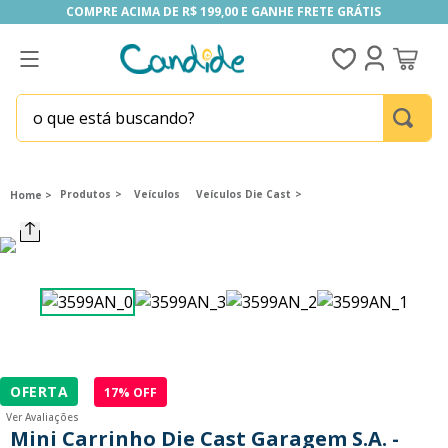
COMPRE ACIMA DE R$ 199,00 E GANHE FRETE GRÁTIS
COMPRE ACIMA DE R$ 199,00 E GANHE FRETE GRÁTIS
o que está buscando?
TERMOS MAIS BUSCADOS
1
º
homem aranha
Produtos
Veículos
Veículos Die Cast
2
º
fill the fridge
3
º
mini brands
4
º
funko
5
º
our generation
6
º
x-shot red
OFERTA
17
% OFF
7
º
five nights at freddy s
Ver Avaliações
8
º
funko pop
Mini Carrinho Die Cast Garagem S.A. -