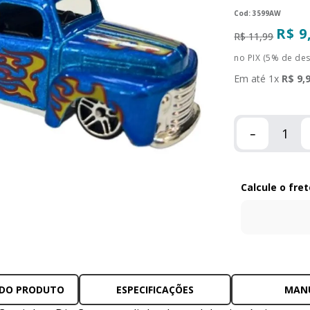
:
3599AW
R$
9
R$
11
,
99
no PIX (5% de de
Em até
1
x
R$
9
,
－
 DO PRODUTO
ESPECIFICAÇÕES
MAN