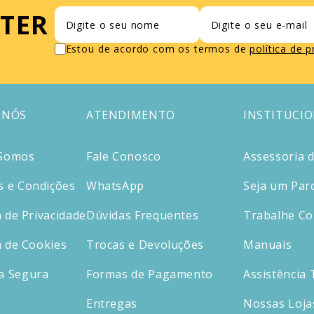
TER
Estou de acordo com os termos de
política de 
 NÓS
ATENDIMENTO
INSTITUCI
Somos
Fale Conosco
Assessoria 
 e Condições
WhatsApp
Seja um Par
a de Privacidade
Dúvidas Frequentes
Trabalhe C
a de Cookies
Trocas e Devoluções
Manuais
a Segura
Formas de Pagamento
Assistência 
Entregas
Nossas Loja