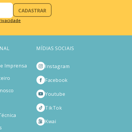
CADASTRAR
privacidade
ONAL
MÍDIAS SOCIAIS
de Imprensa
Instagram
ceiro
Facebook
onosco
Youtube
TikTok
Técnica
Kwai
s