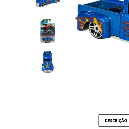
10
º
bluey
DESCRIÇÃO