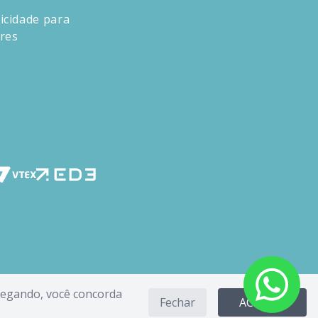
icidade para
ores
avegando, você concorda
Fechar
ACEITAR