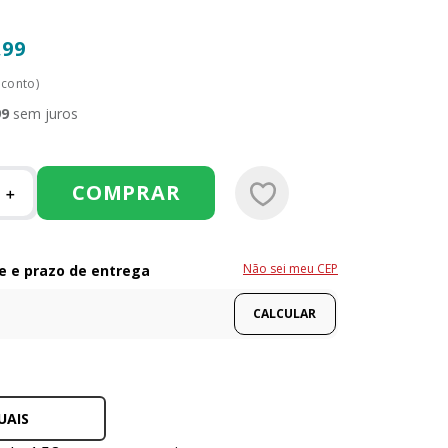
,
99
sconto)
99
sem juros
COMPRAR
＋
Não sei meu CEP
UAIS