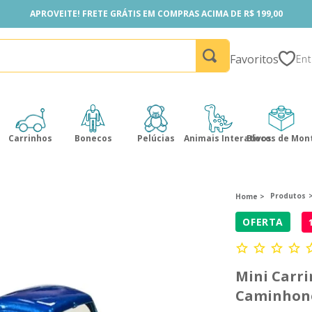
APROVEITE! FRETE GRÁTIS EM COMPRAS ACIMA DE R$ 199,00
APROVEITE! FRETE GRÁTIS EM COMPRAS ACIMA DE R$ 199,00
Favoritos
Carrinhos
Bonecos
Pelúcias
Animais Interativos
Blocos de Mon
Produtos
OFERTA
Mini Carri
Caminhone