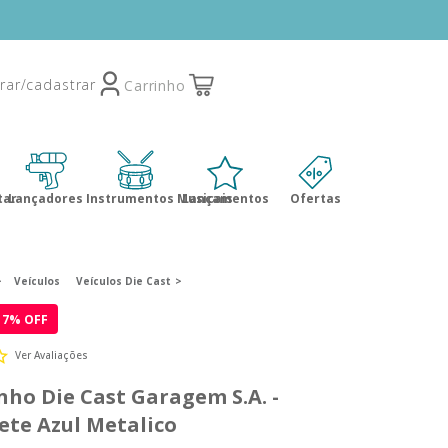
tar
Lançadores
Instrumentos Musicais
Lançamentos
Ofertas
Veículos
Veículos Die Cast
17
% OFF
Ver Avaliações
nho Die Cast Garagem S.A. -
te Azul Metalico