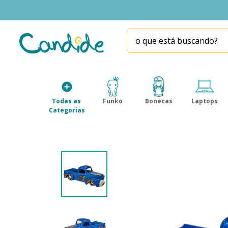
o que está buscando?
TERMOS MAIS BUSCADOS
1
º
fill the fridge
2
º
homem aranha
Todas as 
Funko
Bonecas
Laptops
3
º
mini brands
Categorias
4
º
funko
5
º
five nights at freddy s
6
º
x-shot red
7
º
our generation
8
º
funko pop
9
º
guerreiras kpop