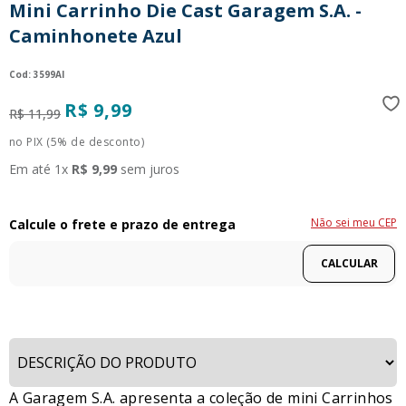
Mini Carrinho Die Cast Garagem S.A. -
9
º
guerreiras kpop
Caminhonete Azul
10
º
bluey
:
3599AI
R$
9
,
99
R$
11
,
99
no PIX (5% de desconto)
Em até
1
x
R$
9
,
99
sem juros
Não sei meu CEP
A Garagem S.A. apresenta a coleção de mini Carrinhos