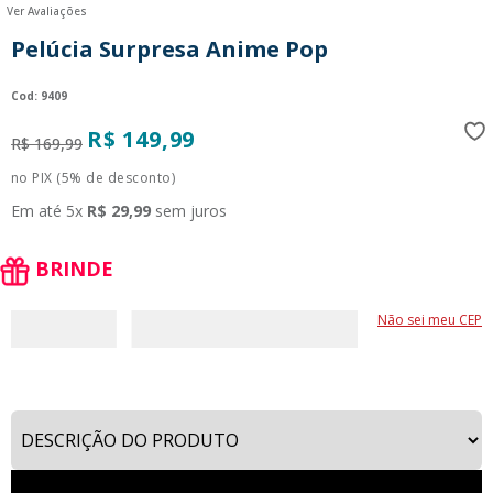
Ver Avaliações
9
º
guerreiras kpop
Pelúcia Surpresa Anime Pop
10
º
bluey
:
9409
R$
149
,
99
R$
169
,
99
no PIX (5% de desconto)
Em até
5
x
R$
29
,
99
sem juros
BRINDE
Não sei meu CEP