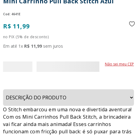
Mini Carrinho Pull Back Stitch Azul
9
º
guerreiras kpop
:
4641E
10
º
bluey
R$
11
,
99
no PIX (5% de desconto)
Em até
1
x
R$
11
,
99
sem juros
Não sei meu CEP
O Stitch embarcou em uma nova e divertida aventura!
Com os Mini Carrinhos Pull Back Stitch, a brincadeira
vai ficar ainda mais animada! Esses carrinhos
funcionam com fricção pull back: é só puxar para trás