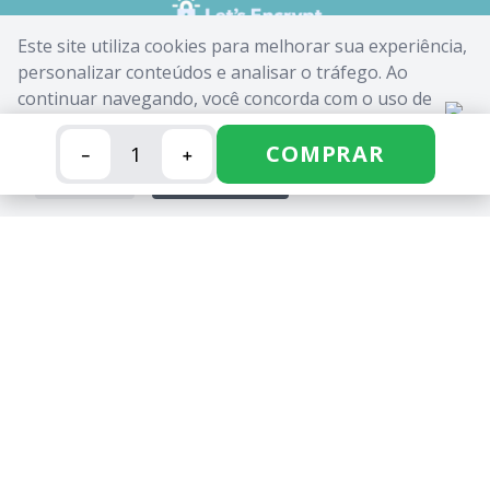
Este site utiliza cookies para melhorar sua experiência,
personalizar conteúdos e analisar o tráfego. Ao
continuar navegando, você concorda com o uso de
cookies. Saiba mais em nossa
Política de Cookies
.
COMPRAR
－
＋
FECHAR
ACEITAR
CANDIDE INDUSTRIA E COMERCIO LIMITADA - CNPJ:
62.434.436/0017-03