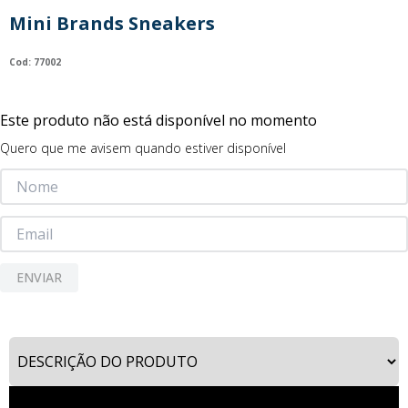
9
º
guerreiras kpop
Mini Brands Sneakers
10
º
bluey
:
77002
Este produto não está disponível no momento
Quero que me avisem quando estiver disponível
ENVIAR