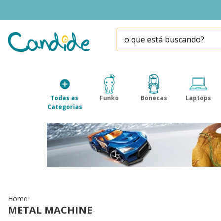
o que está buscando?
TERMOS MAIS BUSCADOS
1
º
homem aranha
2
º
fill the fridge
Todas as 
Funko
Bonecas
Laptops
3
º
mini brands
Categorias
4
º
funko
5
º
our generation
6
º
x-shot red
7
º
five nights at freddy s
8
º
funko pop
Home
METAL MACHINE
9
º
guerreiras kpop