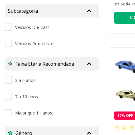
até
5
x de
R
Subcategoria
C
Veículos Die Cast
Veículos Roda Livre
Faixa Etária Recomendada
3 a 6 anos
7 a 10 anos
Maior que 11 anos
17
% OFF
Gênero