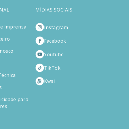
ONAL
MÍDIAS SOCIAIS
de Imprensa
Instagram
ceiro
Facebook
onosco
Youtube
TikTok
Técnica
Kwai
s
icidade para
ores