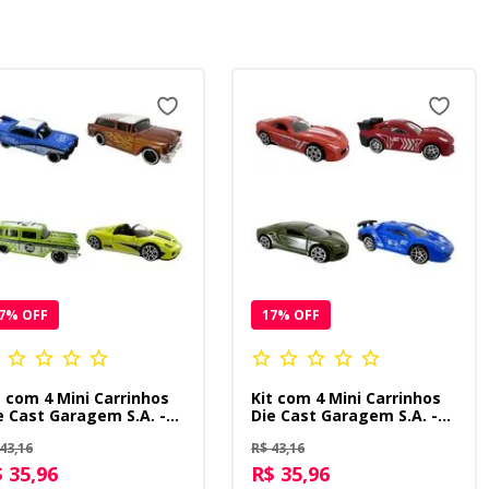
7
% OFF
17
% OFF
t com 4 Mini Carrinhos
Kit com 4 Mini Carrinhos
e Cast Garagem S.A. -
Die Cast Garagem S.A. -
ul + Verde + Laranja +
Vermelho + Vinho + Verde
43,16
R$ 43,16
portivo
+ Azul
 35,96
R$ 35,96