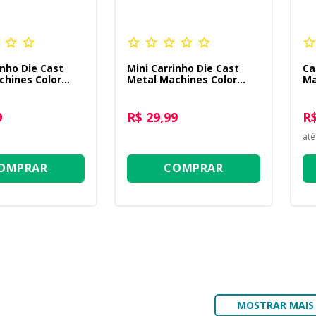
inho Die Cast
Mini Carrinho Die Cast
Ca
chines Color
Metal Machines Color
Ma
64 - Cadet
Change 1:64 - Dragsta
Wh
Az
9
R$ 29,99
R$
até
OMPRAR
COMPRAR
MOSTRAR MAIS