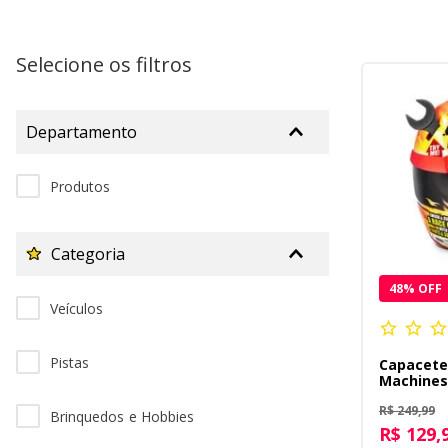
10
º
bluey
Selecione os filtros
Departamento
Produtos
Categoria
48
% OFF
Veículos
Pistas
Capacete
Machines
Peças Pr
R$ 249,99
Brinquedos e Hobbies
R$ 129,