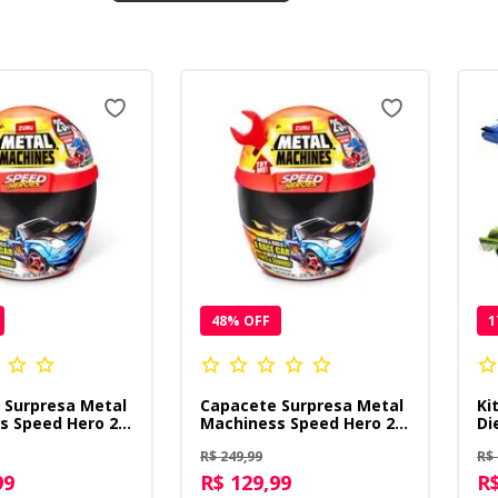
48
% OFF
1
 Surpresa Metal
Capacete Surpresa Metal
Ki
s Speed Hero 20
Machiness Speed Hero 20
Di
eto
Peças Vermelho
Az
R$ 249,99
R$ 
Es
99
R$ 129,99
R$