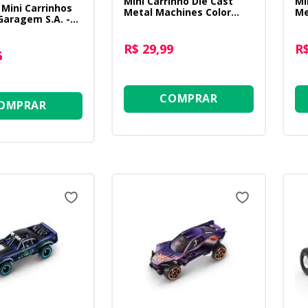
Mini Carrinho Die Cast
Mi
 Mini Carrinhos
Metal Machines Color
Me
Garagem S.A. -
Change 1:64 - Rev Rod
Ch
xo + Amarelo +
R$ 29,99
R$
6
COMPRAR
OMPRAR