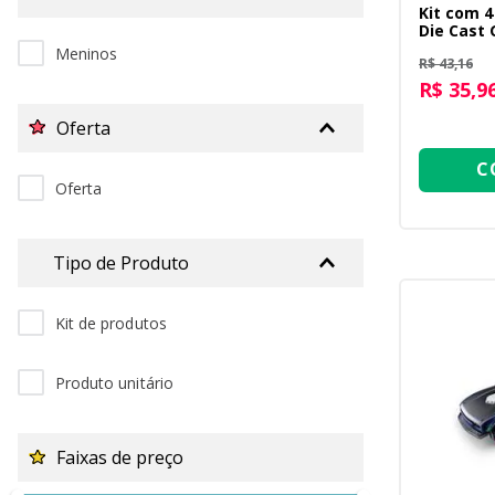
Kit com 4
Die Cast 
Azul + Ro
Meninos
R$ 43,16
Cinza
R$ 35,9
Oferta
C
Oferta
Tipo de Produto
Kit de produtos
Produto unitário
Faixas de preço