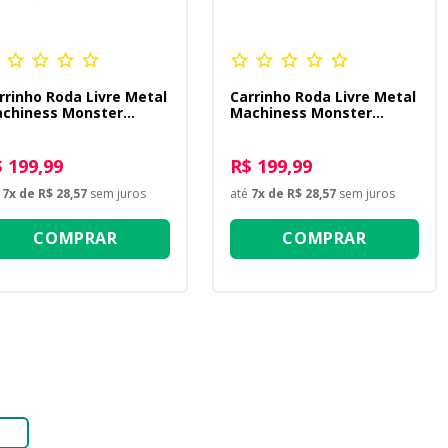
rrinho Roda Livre Metal
Carrinho Roda Livre Metal
chiness Monster
Machiness Monster
eels - Bone Breaker -
Wheels - Bone Breaker -
ul
Verde
 199,99
R$ 199,99
7
x de
R$ 28,57
sem juros
até
7
x de
R$ 28,57
sem juros
COMPRAR
COMPRAR