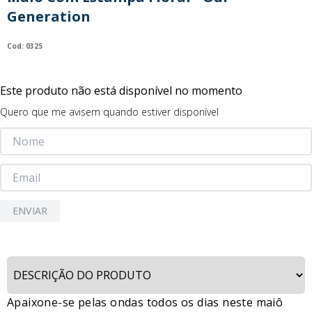
9
º
guerreiras kpop
Generation
10
º
bluey
:
0325
Este produto não está disponível no momento
Quero que me avisem quando estiver disponível
ENVIAR
Apaixone-se pelas ondas todos os dias neste maiô