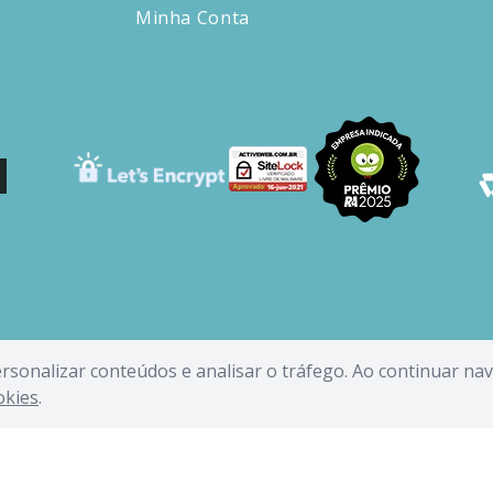
Minha Conta
personalizar conteúdos e analisar o tráfego. Ao continuar n
okies
.
NDIDE INDUSTRIA E COMERCIO LIMITADA - CNPJ: 62.434.436/0019