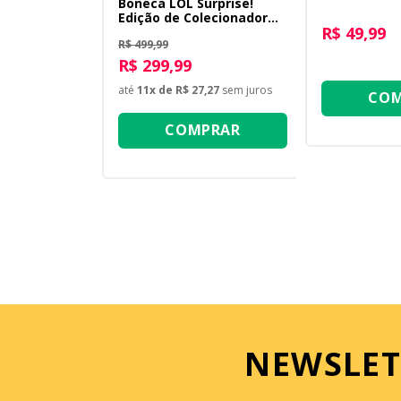
Boneca LOL Surprise!
Edição de Colecionador
R$ 49,99
OMG NYE Queen
R$ 499,99
R$ 299,99
até
11
x de
R$ 27,27
sem juros
COM
COMPRAR
NEWSLET