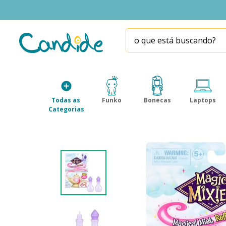
o que está buscando?
TERMOS MAIS BUSCADOS
1
º
fill the fridge
2
º
homem aranha
Todas as 
Funko
Bonecas
Laptops
3
º
mini brands
Categorias
4
º
funko
5
º
five nights at freddy s
6
º
x-shot red
7
º
our generation
8
º
funko pop
9
º
guerreiras kpop