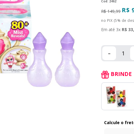
:
2462
R$
R$
149
,
99
no PIX (5% de de
Em até
3
x
R$
33
－
BRINDE