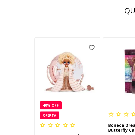
QU
40
% OFF
OFERTA
Boneca Drea
Butterfly Ca