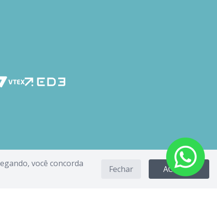
avegando, você concorda
Fechar
ACEITAR
-75