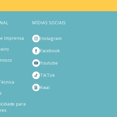
ONAL
MÍDIAS SOCIAIS
de Imprensa
Instagram
ceiro
Facebook
onosco
Youtube
TikTok
Técnica
Kwai
s
icidade para
ores