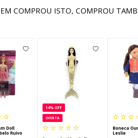
EM COMPROU ISTO, COMPROU TAM
14
% OFF
OFERTA
m Doll
Boneca Our
belo Ruivo
Leslie