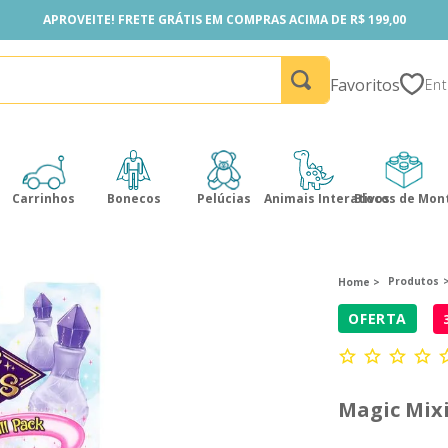
APROVEITE! FRETE GRÁTIS EM COMPRAS ACIMA DE R$ 199,00
APROVEITE! FRETE GRÁTIS EM COMPRAS ACIMA DE R$ 199,00
Favoritos
Carrinhos
Bonecos
Pelúcias
Animais Interativos
Blocos de Mon
Produtos
OFERTA
Magic Mixi