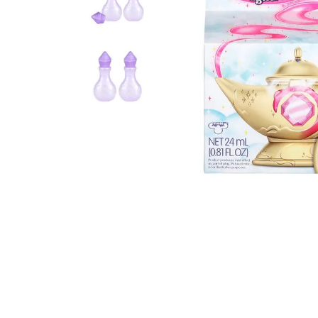
10
º
bluey