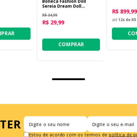
Boneca Fashion Doll
Sereia Dream Doll
R$ 899,99
Dourada
R$ 34,99
até
12
x de
R$ 
R$ 29,99
PRAR
CO
COMPRAR
TER
Estou de acordo com os termos de
política de 