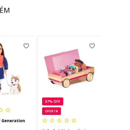
BÉM
57
% OFF
OFERTA
 Generation