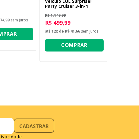
Veículo LOL Surprise!
Party Cruiser 3-in-1
R$ 1.149,99
74,99
sem juros
R$ 499,99
até
12
x de
R$ 41,66
sem juros
MPRAR
COMPRAR
CADASTRAR
privacidade