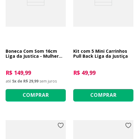
9
º
guerreiras kpop
10
º
bluey
Boneca Com Som 16cm
Kit com 5 Mini Carrinhos
Liga da Justica - Mulher
Pull Back Liga da Justiça
Maravilha
R$ 149,99
R$ 49,99
até
5
x de
R$ 29,99
sem juros
COMPRAR
COMPRAR