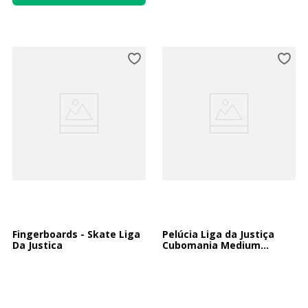
Fingerboards - Skate Liga
Pelúcia Liga da Justiça
Da Justica
Cubomania Medium
Sortida 10cm Cubomania
Medium - Liga Da Justiça -
Pelucias Sortidas