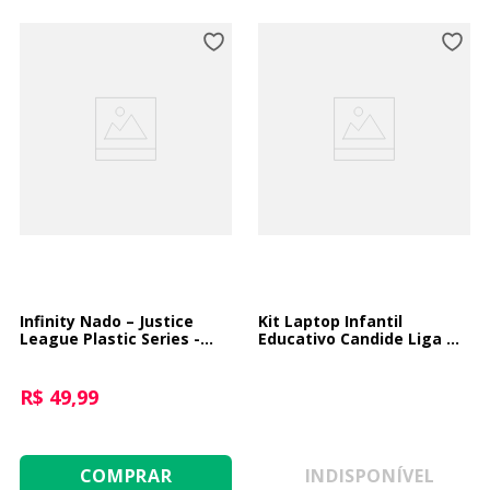
Infinity Nado – Justice
Kit Laptop Infantil
League Plastic Series -
Educativo Candide Liga Da
Batman
Justiça Bilíngue + 1 Fidget
Spinner Sortido
R$ 49,99
COMPRAR
INDISPONÍVEL