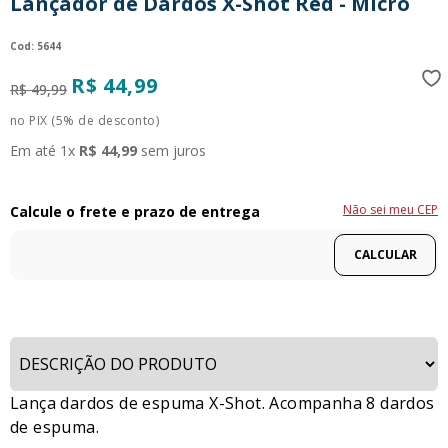
Lançador de Dardos X-Shot Red - Micro
9
º
guerreiras kpop
:
5644
10
º
bluey
R$
44
,
99
R$
49
,
99
no PIX (5% de desconto)
Em até
1
x
R$
44
,
99
sem juros
Não sei meu CEP
Lança dardos de espuma X-Shot. Acompanha 8 dardos
de espuma.