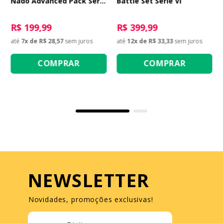
Nado Advanced Pack Série
Battle Set Série VI
VI - Blazing War Bear
R$ 199,99
R$ 399,99
até
7
x de
R$ 28,57
sem juros
até
12
x de
R$ 33,33
sem juros
COMPRAR
COMPRAR
NEWSLETTER
Novidades, promoções exclusivas!