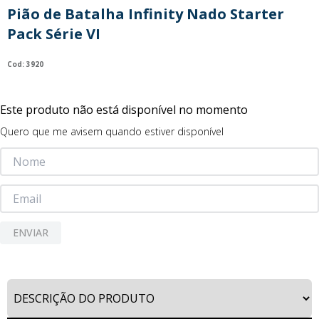
Pião de Batalha Infinity Nado Starter
9
º
guerreiras kpop
Pack Série VI
10
º
bluey
:
3920
Este produto não está disponível no momento
Quero que me avisem quando estiver disponível
ENVIAR