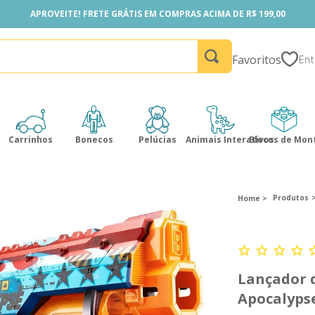
APROVEITE! FRETE GRÁTIS EM COMPRAS ACIMA DE R$ 199,00
APROVEITE! FRETE GRÁTIS EM COMPRAS ACIMA DE R$ 199,00
Favoritos
Carrinhos
Bonecos
Pelúcias
Animais Interativos
Blocos de Mon
Produtos
Lançador d
Apocalyps