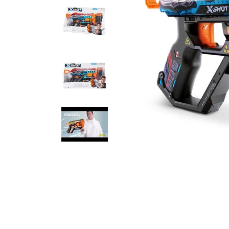
10
º
bluey