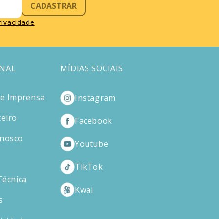
CADASTRAR
privacidade
ONAL
MÍDIAS SOCIAIS
de Imprensa
Instagram
ceiro
Facebook
onosco
Youtube
TikTok
Técnica
Kwai
s