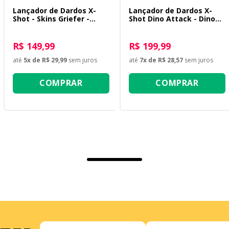
Lançador de Dardos X-
Lançador de Dardos X-
Shot - Skins Griefer -
Shot Dino Attack - Dino
Graffiti
Striker Blue
R$ 149,99
R$ 199,99
até
5
x de
R$ 29,99
sem juros
até
7
x de
R$ 28,57
sem juros
COMPRAR
COMPRAR