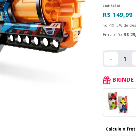
:
5654A
R$
149
,
99
no PIX (5% de de
Em até
5
x
R$
29
－
BRINDE