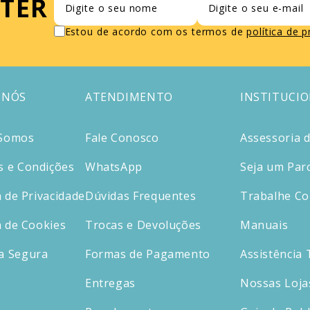
TER
Estou de acordo com os termos de
política de 
 NÓS
ATENDIMENTO
INSTITUCI
Somos
Fale Conosco
Assessoria 
 e Condições
WhatsApp
Seja um Par
a de Privacidade
Dúvidas Frequentes
Trabalhe C
a de Cookies
Trocas e Devoluções
Manuais
a Segura
Formas de Pagamento
Assistência 
Entregas
Nossas Loja