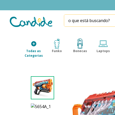
o que está buscando?
TERMOS MAIS BUSCADOS
1
º
fill the fridge
2
º
homem aranha
Todas as 
Funko
Bonecas
Laptops
3
º
mini brands
Categorias
4
º
funko
5
º
five nights at freddy s
6
º
x-shot red
7
º
our generation
8
º
funko pop
9
º
guerreiras kpop