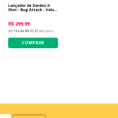
Lançador de Dardos X-
Shot - Bug Attack - Value
Pack Double
R$ 299,99
até
11
x de
R$ 27,27
sem juros
COMPRAR