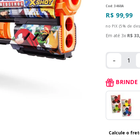
:
3460A
R$
99
,
99
no PIX (5% de de
Em até
3
x
R$
33
－
BRINDE