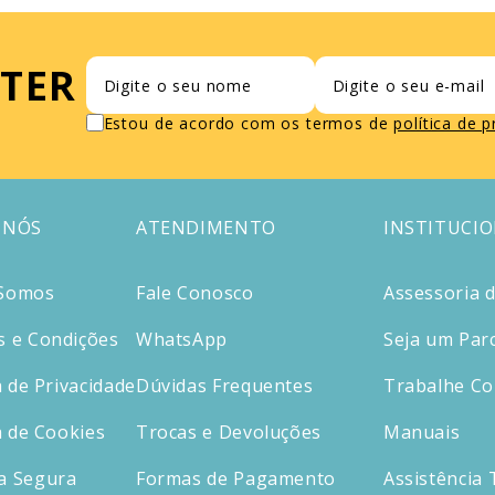
TER
Estou de acordo com os termos de
política de 
 NÓS
ATENDIMENTO
INSTITUCI
Somos
Fale Conosco
Assessoria 
 e Condições
WhatsApp
Seja um Par
a de Privacidade
Dúvidas Frequentes
Trabalhe C
a de Cookies
Trocas e Devoluções
Manuais
a Segura
Formas de Pagamento
Assistência 