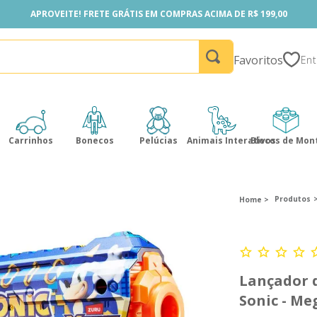
APROVEITE! FRETE GRÁTIS EM COMPRAS ACIMA DE R$ 199,00
APROVEITE! FRETE GRÁTIS EM COMPRAS ACIMA DE R$ 199,00
Favoritos
Carrinhos
Bonecos
Pelúcias
Animais Interativos
Blocos de Mon
Produtos
Lançador d
Sonic - Me