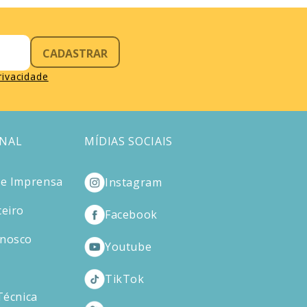
CADASTRAR
privacidade
ONAL
MÍDIAS SOCIAIS
de Imprensa
Instagram
ceiro
Facebook
onosco
Youtube
TikTok
Técnica