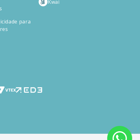
Kwai
s
icidade para
ores