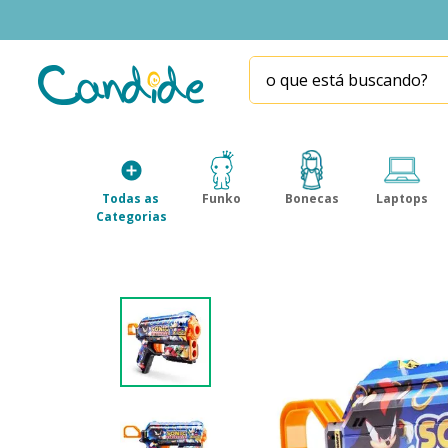
o que está buscando?
TERMOS MAIS BUSCADOS
1
º
fill the fridge
2
º
homem aranha
Todas as 
Funko
Bonecas
Laptops
3
º
mini brands
Categorias
4
º
funko
5
º
five nights at freddy s
6
º
x-shot red
7
º
our generation
8
º
funko pop
9
º
guerreiras kpop