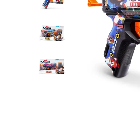
10
º
bluey