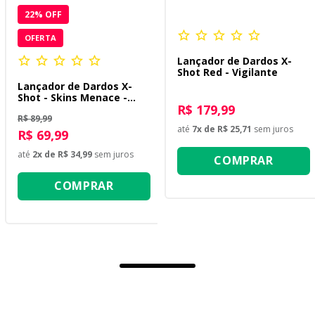
22
% OFF
OFERTA
Lançador de Dardos X-
Shot Red - Vigilante
Lançador de Dardos X-
Shot - Skins Menace -
R$ 179,99
Mercenary
R$ 89,99
até
7
x de
R$ 25,71
sem juros
R$ 69,99
até
2
x de
R$ 34,99
sem juros
COMPRAR
COMPRAR