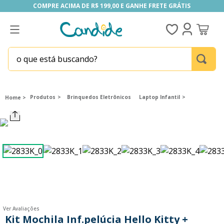
COMPRE ACIMA DE R$ 199,00 E GANHE FRETE GRÁTIS
COMPRE ACIMA DE R$ 199,00 E GANHE FRETE GRÁTIS
o que está buscando?
TERMOS MAIS BUSCADOS
1
º
homem aranha
Produtos
Brinquedos Eletrônicos
Laptop Infantil
2
º
fill the fridge
3
º
mini brands
4
º
funko
5
º
our generation
6
º
x-shot red
7
º
five nights at freddy s
Ver Avaliações
8
º
funko pop
Kit Mochila Inf.pelúcia Hello Kitty +