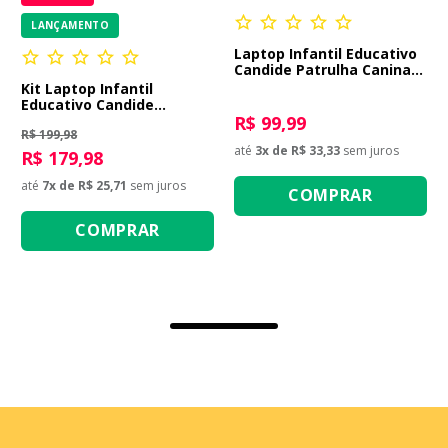
LANÇAMENTO
Laptop Infantil Educativo
Candide Patrulha Canina
Bilíngue
Kit Laptop Infantil
Educativo Candide
Homem-Aranha + Batman
R$ 99,99
R$ 199,98
Bilíngue
até
3
x de
R$ 33,33
sem juros
R$ 179,98
até
7
x de
R$ 25,71
sem juros
COMPRAR
COMPRAR