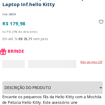
Laptop Inf.hello Kitty
9
º
guerreiras kpop
10
º
bluey
:
2833K
R$
179
,
98
no PIX (5% de desconto)
Em até
7
x
R$
25
,
71
sem juros
BRINDE
Não sei meu CEP
Encante os pequenos fãs da Hello Kitty com a Mochila
de Pelúcia Hello Kitty. Este acessório une