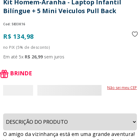
Kit Homem-Aranha - Laptop Infantil
9
º
guerreiras kpop
Bilíngue + 5 Mini Veiculos Pull Back
10
º
bluey
:
5833K16
R$
134
,
98
no PIX (5% de desconto)
Em até
5
x
R$
26
,
99
sem juros
BRINDE
Não sei meu CEP
O amigo da vizinhança está em uma grande aventura!