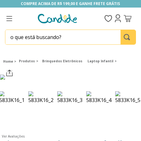
COMPRE ACIMA DE R$ 199,00 E GANHE FRETE GRÁTIS
COMPRE ACIMA DE R$ 199,00 E GANHE FRETE GRÁTIS
o que está buscando?
TERMOS MAIS BUSCADOS
1
º
fill the fridge
Produtos
Brinquedos Eletrônicos
Laptop Infantil
2
º
homem aranha
3
º
mini brands
4
º
funko
5
º
five nights at freddy s
6
º
x-shot red
7
º
our generation
8
º
funko pop
Ver Avaliações