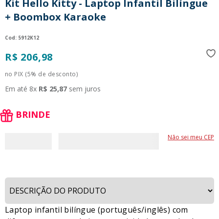
Kit Hello Kitty - Laptop Infantil Bilíngue
9
º
guerreiras kpop
+ Boombox Karaoke
10
º
bluey
:
5912K12
R$
206
,
98
no PIX (5% de desconto)
Em até
8
x
R$
25
,
87
sem juros
BRINDE
Não sei meu CEP
Laptop infantil bilíngue (português/inglês) com