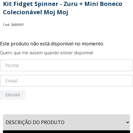
Kit Fidget Spinner - Zuru + Mini Boneco
9
º
guerreiras kpop
Colecionável Moj Moj
10
º
bluey
:
2603K01
Este produto não está disponível no momento
Quero que me avisem quando estiver disponível
ENVIAR