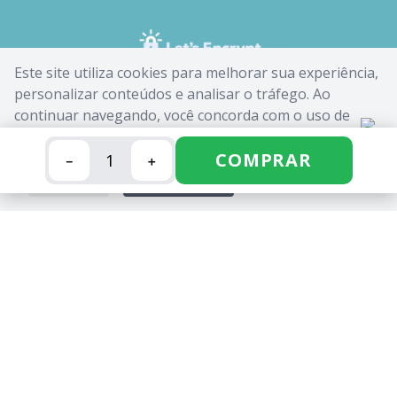
Este site utiliza cookies para melhorar sua experiência,
personalizar conteúdos e analisar o tráfego. Ao
continuar navegando, você concorda com o uso de
cookies. Saiba mais em nossa
Política de Cookies
.
COMPRAR
－
＋
FECHAR
ACEITAR
CANDIDE INDUSTRIA E COMERCIO LIMITADA - CNPJ:
62.434.436/0017-03