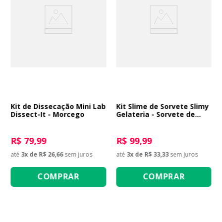
Kit de Dissecação Mini Lab
Kit Slime de Sorvete Slimy
Dissect-It - Morcego
Gelateria - Sorvete de
Cone Chocolate
R$ 79,99
R$ 99,99
até
3
x de
R$ 26,66
sem juros
até
3
x de
R$ 33,33
sem juros
COMPRAR
COMPRAR