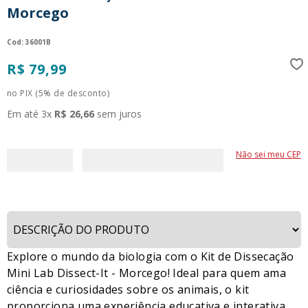
Morcego
9
º
guerreiras kpop
10
º
bluey
:
36001B
R$
79
,
99
no PIX (5% de desconto)
Em até
3
x
R$
26
,
66
sem juros
Não sei meu CEP
Explore o mundo da biologia com o Kit de Dissecação
Mini Lab Dissect-It - Morcego! Ideal para quem ama
ciência e curiosidades sobre os animais, o kit
proporciona uma experiência educativa e interativa,