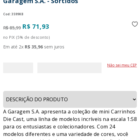
Garagem S.A. - Sortidos
:
3599K8
R$
71
,
93
R$
85
,
99
no PIX (5% de desconto)
Em até
2
x
R$
35
,
96
sem juros
Não sei meu CEP
A Garagem S.A. apresenta a coleção de mini Carrinhos
Die Cast, uma linha de modelos incríveis na escala 1:58
para os entusiastas e colecionadores. Com 24
modelos diferentes e uma variedade de cores, você