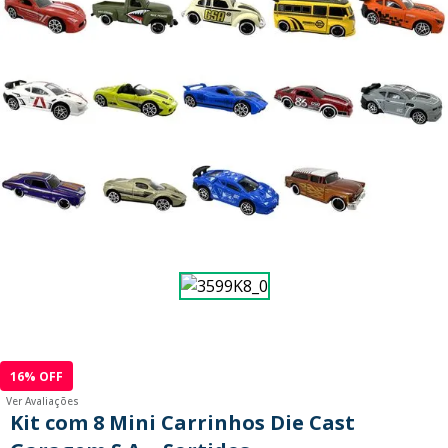
9
º
guerreiras kpop
10
º
bluey
16
% OFF
Ver Avaliações
Kit com 8 Mini Carrinhos Die Cast