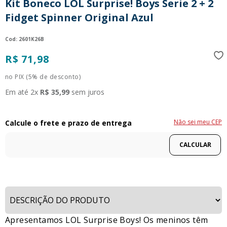
Kit Boneco LOL Surprise! Boys Serie 2 + 2
9
º
guerreiras kpop
Fidget Spinner Original Azul
10
º
bluey
:
2601K26B
R$
71
,
98
no PIX (5% de desconto)
Em até
2
x
R$
35
,
99
sem juros
Não sei meu CEP
Apresentamos LOL Surprise Boys! Os meninos têm