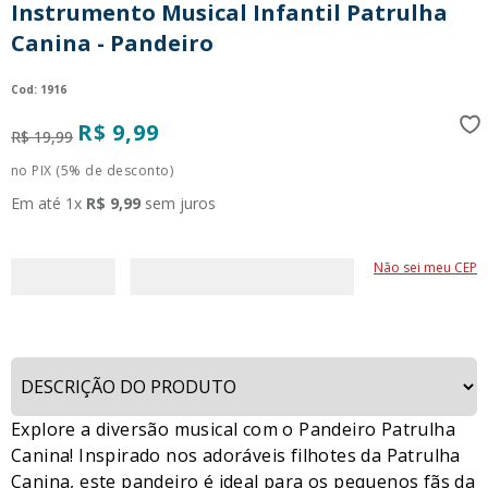
Instrumento Musical Infantil Patrulha
9
º
guerreiras kpop
Canina - Pandeiro
10
º
bluey
:
1916
R$
9
,
99
R$
19
,
99
no PIX (5% de desconto)
Em até
1
x
R$
9
,
99
sem juros
Não sei meu CEP
Explore a diversão musical com o Pandeiro Patrulha
Canina! Inspirado nos adoráveis filhotes da Patrulha
Canina, este pandeiro é ideal para os pequenos fãs da